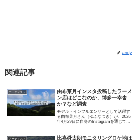
andy
関連記事
由布菜月インスタ投稿したラーメ
アーティスト
ン店はどこなのか、博多一幸舎
か？など調査
モデル・インフルエンサーとして活躍す
る由布菜月さん（ゆふなつき）が、2026
年4月29日に自身のInstagramを通じて第1
子を出産したことを報告しました。出産
病院がどこなのかを今回は、あきらかに
するつもりはありません。出産後に上田
比嘉舜太朗モニタリングロケ地は
アーティスト