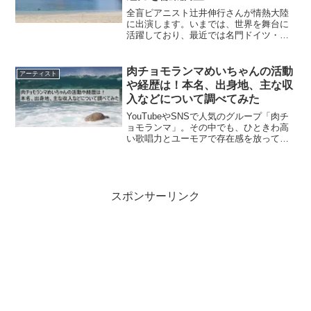
全盲ピアニスト辻井伸行さんが情熱大陸
に出演します。いまでは、世界を舞台に
活躍しており、最近では名門ドイツ・グ
ラフォンとの契約でも大きな話題となっ
ております。情熱大陸では、プライベー
トスタジオも初公開され、その素顔に注
肉チョモランマめいちゃんの活動
アーティスト
目が集まっております。そ...
や経歴は！本名、出身地、主な収
入などについて調べてみた
YouTubeやSNSで人気のグループ「肉チ
ョモランマ」。その中でも、ひときわ高
い歌唱力とユーモアで存在感を放ってい
るのが「めいちゃん」です。私自身も、
ある動画をきっかけに彼の歌声に惹か
れ、気がつけばライブチケットを申し込
んでいたほど。今回...
スポンサーリンク