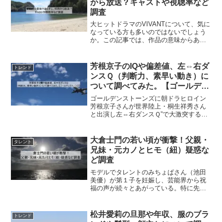
から放送？キャストや視聴率など
調査
大ヒットドラマのVIVANTについて、気に
なっている方も多いのではないでしょう
か。この記事では、作品の意味からあら
すじ、放送時間や豪華なキャスト、そし
て驚きの視聴率までを詳しく調査しまし
た。ドラマを見たことがない方でも、読
芳根京子のIQや偏差値、左⇔右ダ
トレンド
めばきっと本編が見...
ンスＱ（判断力、素早い動き）に
ついて調べてみた。【ゴールデン
ストーンズ】
ゴールデンストーンズに朝ドラヒロイン
芳根京子さんが世界陸上・桐生祥秀さん
と出演し左⇔右ダンスＱ”で大激突すると
いうことで話題となっております。そこ
で気になり、芳根京子のIQや偏差値やゴ
ールデンストーンズに出演した経緯、判
大倉士門の若い頃が衝撃！父親・
タレント
断力や素早い動き（左...
兄妹・元カノとヒモ（紐）疑惑な
ど調査
モデルでタレントのみちょぱさん（池田
美優）が第１子を妊娠し、芸能界から祝
福の声が続々とあがっている。特に先輩
ママまらの祝福が多いです。歌手の青山
テルマさんや丸山桂里奈さんなど赤飯だ
ーとかメッセージが届いたそうです。き
松井愛莉の旦那や年収、服のブラ
トレンド
っと高校や大学といったお...