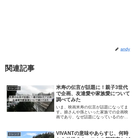
andy
関連記事
米寿の伝言が話題に！親子3世代
トレンド
で企画、友達愛や家族愛について
調べてみた
いま、映画米寿の伝言が話題になってま
す。娘さんや孫といった家族での企画映
画であり、なぜ話題になっているのか。
85歳の母を連れて見に行った。最近出か
けるのも億劫になっていた母も映画を見
た後「私も楽しいことをやろう」と明る
VIVANTの意味やあらすじ、何時
トレンド
い言葉が返ってきて行動...