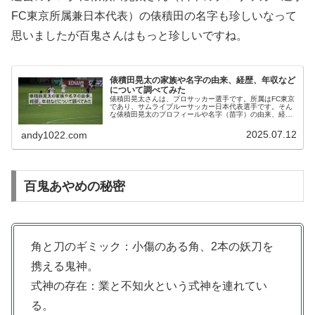
FC東京所属兼日本代表）の俵積田の名字も珍しいなって
思いましたが百鬼さんはもっと珍しいですね。
俵積田晃太の家族や名字の由来、経歴、年収など
について調べてみた
俵積田晃太さんは、プロサッカー選手です。所属はFC東京
であり、サムライブルーサッカー日本代表選手です。そん
な俵積田晃太のプロフィールや名字（苗字）の由来、経歴
や年収などにについて調べてみました。俵積田晃太さんの
プロフィール氏名：俵積田晃太（...
2025.07.12
andy1022.com
百鬼あやめの秘密
角と刀のギミック：小傷のある角、2本の妖刀を
携える鬼神。
式神の存在：業と不知火という式神を連れてい
る。