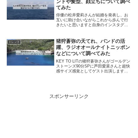
ンドや髪型、顔立ちについて調べ
てみた
俳優の松井愛莉さんが結婚を発表し、お
互いに助け合いながらこれから歩んで行
きたいと思いますと自身のインスタグラ
ムで公表しております。そこで、松井愛
莉の旦那や年収、服のブランドや髪型、
顔立ちについて調べてみました。松井愛
猪狩蒼弥の天てれ、バンドの活
トレンド
莉のプロフィール氏名：松...
躍、ラジオオールナイトニッポン
などについて調べてみた
KEY TO LITの猪狩蒼弥さんがゴールデン
ストーンズ90分SPに芦田愛菜さんと超快
感サイズ感覚としてゲスト出演します。
そして、マツケンリベンジもしておりま
す。身近なモノのサイズ感覚で統計的に
正確なのな血液型も影響しているのでは
ないかなど...
スポンサーリンク