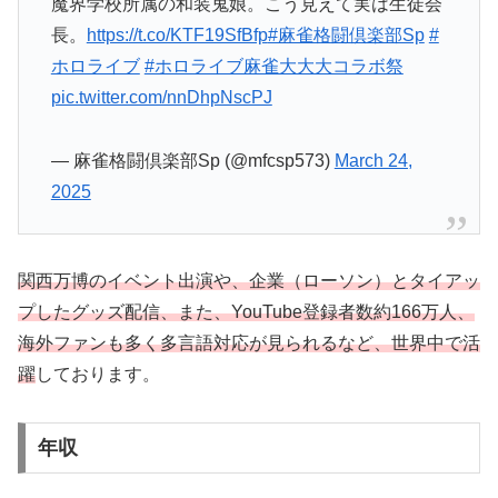
魔界学校所属の和装鬼娘。こう見えて実は生徒会
長。
https://t.co/KTF19SfBfp
#麻雀格闘倶楽部Sp
#
ホロライブ
#ホロライブ麻雀大大大コラボ祭
pic.twitter.com/nnDhpNscPJ
— 麻雀格闘倶楽部Sp (@mfcsp573)
March 24,
2025
関西万博のイベント出演や、企業（ローソン）とタイアッ
プしたグッズ配信、また、YouTube登録者数約166万人、
海外ファンも多く多言語対応が見られるなど、世界中で活
躍
しております。
年収