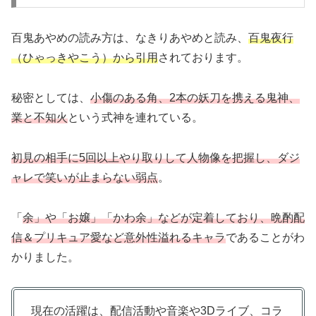
百鬼あやめの読み方は、なきりあやめと読み、
百鬼夜行
（ひゃっきやこう）から引用
されております。
秘密としては、
小傷のある角、2本の妖刀を携える鬼神、
業と不知火
という式神を連れている。
初見の相手に5回以上やり取りして人物像を把握し、ダジ
ャレで笑いが止まらない弱点
。
「
余」や「お嬢」「かわ余」などが定着しており、晩酌配
信＆プリキュア愛など意外性溢れるキャラ
であることがわ
かりました。
現在の活躍は、配信活動や音楽や3Dライブ、コラ