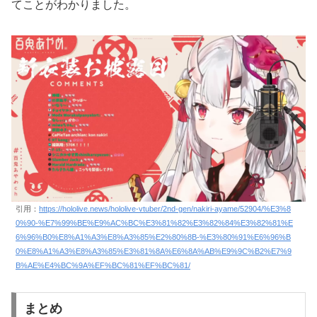
てことがわかりました。
引用：
https://hololive.news/hololive-vtuber/2nd-gen/nakiri-ayame/52904/%E3%8
0%90-%E7%99%BE%E9%AC%BC%E3%81%82%E3%82%84%E3%82%81%E
6%96%B0%E8%A1%A3%E8%A3%85%E2%80%8B-%E3%80%91%E6%96%B
0%E8%A1%A3%E8%A3%85%E3%81%8A%E6%8A%AB%E9%9C%B2%E7%9
B%AE%E4%BC%9A%EF%BC%81%EF%BC%81/
まとめ