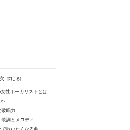
次
の女性ボーカリストとは
のか
的な歌唱力
響く歌詞とメロディ
オケで歌いたくなる曲