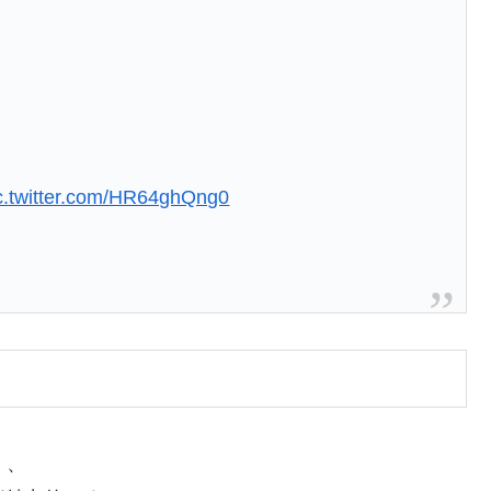
c.twitter.com/HR64ghQng0
く、