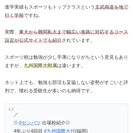
進学実績もスポーツもトップクラスという
文武両道を地で
行く学校
ですね。
実際、
東大から難関私大まで幅広い進路に対応するコース
設定が公式サイトでも紹介
されています。
スポーツ校は勉強が少し手薄になりがちという意見もあり
ますが、
九州国際大附属
は違います。
ネット上でも、勉強も部活も妥協しない姿勢がすごいと評
判で、憧れる受験生が多いのも納得です。
／
⚾️
#センバツ
出場校紹介⚾
4年ぶり4回目
#九州国際大付
(福岡)