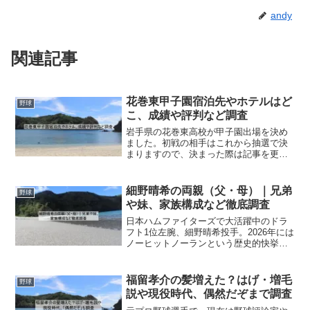
andy
関連記事
花巻東甲子園宿泊先やホテルはど
野球
こ、成績や評判など調査
岩手県の花巻東高校が甲子園出場を決め
ました。初戦の相手はこれから抽選で決
まりますので、決まった際は記事を更新
したいと思います。甲子園といえば、8月
5日から8月22日までの長丁場です。とな
ると宿泊先やホテルって気になりますよ
細野晴希の両親（父・母）｜兄弟
野球
ね。そこで今回は、...
や妹、家族構成など徹底調査
日本ハムファイターズで大活躍中のドラ
フト1位左腕、細野晴希投手。2026年には
ノーヒットノーランという歴史的快挙も
達成し、今最も注目を集める選手の一人
ですよね！そんな細野投手を育て上げた
ご両親はどんな方なのか、兄弟はいるの
福留孝介の髪増えた？はげ・増毛
野球
かなど、プライベー...
説や現役時代、偶然だぞまで調査