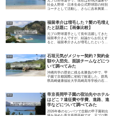
元プロ野球選手で、現在は野球評論家や
社会人野球・日本生命公式野球部の特別
コーチとして活動し、さらに吉本興業所
属のタレントとしても活躍している福留
孝介さん。ネット上では、福留孝介さん
の髪についてたびたび話題になっている
福留孝介は増毛した？髪の毛増え
野球
ようです。福留孝介さんの...
たと話題に【画像比較】
元プロ野球選手として長年活躍してきた
福留孝介さんですが、結論からお伝えす
ると、福留孝介さんが増毛したという事
実は確認されていません。ただし、現役
時代と現在を比較すると髪の印象が変わ
ったことから、「髪が増えた」「増毛し
石垣元気がメジャー契約？契約金
野球
たのでは？」という声がネ...
額や入団先、面談チームなどにつ
いて調べてみた
沖縄尚学の歴史に残る名勝負の中で、甲
子園で京都国際に初戦で敗退した、群馬
県高崎健康福祉大学高崎高等学校の石垣
元気選手は、大学進学はせず、メジャー
契約する可能性も出てきて、「日米争奪
戦」とかで今、話題となっております。
帝京長岡甲子園の宿泊先やホテル
野球
甲子園では最速155km...
はどこ？遠征費や学費、進路、進
学などについて調べてみた
2026年春のセンバツで念願の甲子園初出
場を決めた帝京長岡高校です。元プロ野