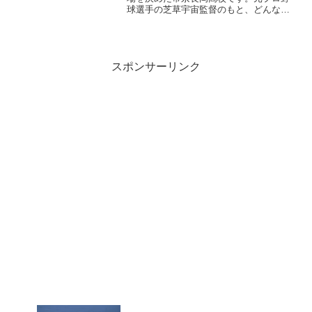
球選手の芝草宇宙監督のもと、どんな戦
いを見せてくれるのか本当に楽しみです
よね。兵庫県での試合ということもあ
り、宿泊先や帝京長岡ってどんなところ
なんだろうなんて気にな...
スポンサーリンク