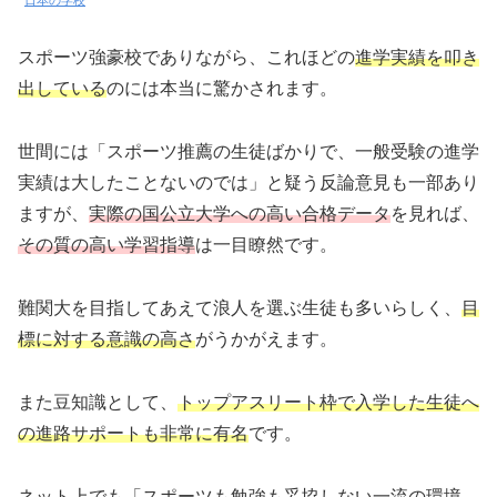
スポーツ強豪校でありながら、これほどの
進学実績を叩き
出している
のには本当に驚かされます。
世間には「スポーツ推薦の生徒ばかりで、一般受験の進学
実績は大したことないのでは」と疑う反論意見も一部あり
ますが、
実際の国公立大学への高い合格データ
を見れば、
その質の高い学習指導
は一目瞭然です。
難関大を目指してあえて浪人を選ぶ生徒も多いらしく、
目
標に対する意識の高さ
がうかがえます。
また豆知識として、
トップアスリート枠で入学した生徒へ
の進路サポートも非常に有名
です。
ネット上でも「スポーツも勉強も妥協しない一流の環境