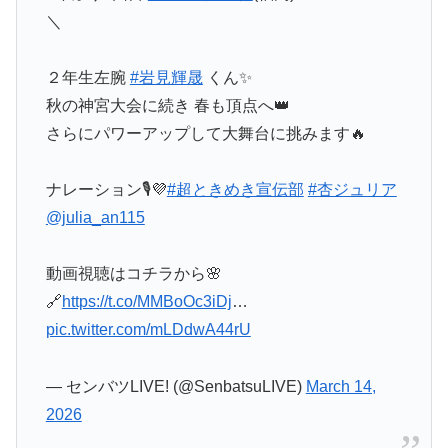
＼
２年生左腕
#岩見輝晟
くん✨
秋の神宮大会に続き 春も頂点へ👑
さらにパワーアップして大舞台に挑みます🔥
ナレーション🎙💜
#超ときめき宣伝部
#杏ジュリア
@julia_an115
動画視聴はコチラから🌸
🔗
https://t.co/MMBoOc3iDj
…
pic.twitter.com/mLDdwA44rU
— センバツLIVE! (@SenbatsuLIVE)
March 14,
2026