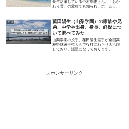
長年活躍している中村剛也さん。「おか
わり君」の愛称でも知られ、ホームラン
バッターとして多くのファンに親しまれ
ています。そんな中村剛也さんですが、
「太った？」「昔から体型は変わらな
菰田陽生（山梨学園）の家族や兄
野球
い？」といった声も見られま...
弟、中学や出身、身長、経歴につ
いて調べてみた
山梨学園の投手、菰田陽生選手が全国高
校野球選手権大会で投打にわたり大活躍
しており、話題になっております。一部
の報道では、プロレス団体も注目してい
るとか。そんな菰田陽生選手の家族や兄
弟、中学や出身、山梨学園での活躍など
について調べてみました。...
スポンサーリンク