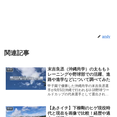
andy
関連記事
末吉良丞（沖縄尚学）の太ももト
野球
レーニングや野球部での活躍、進
路や進学などについて調べてみた
甲子園で優勝した沖縄尚学の末吉良丞選
手が9月5日沖縄で行われるU-18野球ワー
ルドカップの代表選手として選出された
記事を見て、末吉良丞選手の野球部での
活躍や鍛えられた下半身強化や今後の進
路、進学などについて調べてみました。
【あさイチ】下柳剛のヒゲ現役時
野球
末吉良丞選手のプロ...
代と現在を画像で比較！経歴や過