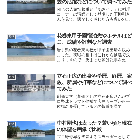
去の活躍などについて調べてみた
NHKの人気情報番組「あさイチ」に料理
コーナーの講師として登場した下柳剛さ
んを見て、懐かしく感じた方も多いので
はないでしょうか。現役時代は「アイア
ン・ホーク」として恐れられたタフな左
腕でしたが、今も変わらず蓄えられたヒ
花巻東甲子園宿泊先やホテルはど
野球
ゲが渋くて本当に格好い...
こ、成績や評判など調査
岩手県の花巻東高校が甲子園出場を決め
ました。初戦の相手はこれから抽選で決
まりますので、決まった際は記事を更新
したいと思います。甲子園といえば、8月
5日から8月22日までの長丁場です。とな
ると宿泊先やホテルって気になりますよ
立石正広の出身や学歴、経歴、家
野球
ね。そこで今回は、...
族、所属や打率などについて調べ
てみた
創価大学（創価大）の立石正広さんがプ
ロ野球ドラフト候補で広島カープから一
位指名を受けているとの報道を見て、に
なり、立石正広さんの出身や学歴、経歴
野球の所属や現在の打率などについて調
べてみた立石正広さんのプロフィール
中村剛也は太った？若い頃と現在
野球
（出身）氏名：立石正広（た...
の体型を画像で比較
プロ野球界を代表するスラッガーとして