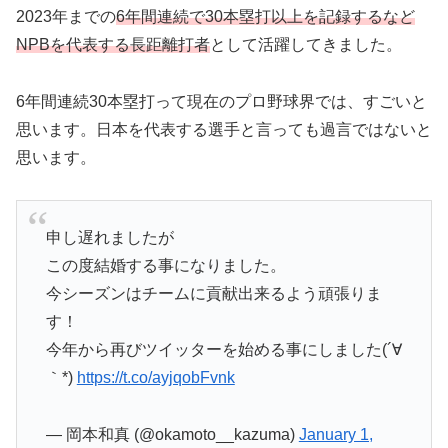
2023年までの
6年間連続で30本塁打以上を記録するなど
NPBを代表する長距離打者
として活躍してきました。
6年間連続30本塁打って現在のプロ野球界では、すごいと
思います。日本を代表する選手と言っても過言ではないと
思います。
申し遅れましたが
この度結婚する事になりました。
今シーズンはチームに貢献出来るよう頑張りま
す！
今年から再びツイッターを始める事にしました(´∀
｀*)
https://t.co/ayjqobFvnk
— 岡本和真 (@okamoto__kazuma)
January 1,