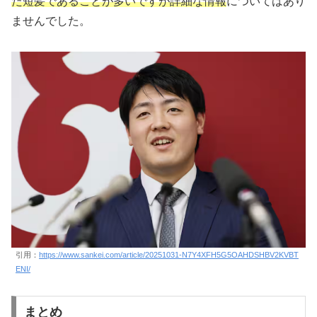
た短髪であることが多いですが詳細な情報
についてはあり
ませんでした。
引用：
https://www.sankei.com/article/20251031-N7Y4XFH5G5OAHDSHBV2KVBT
ENI/
まとめ