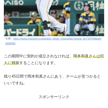
引用：
https://www.chunichi.co.jp/article_photo_chuspo/list?article_id=735764&pid=
3686906
この期間中に契約が成立されなければ、
岡本和真さんは巨
人に残留
することになります。
残り45日間で岡本和真さんにあう、チームが見つかると
いいですね。
スポンサーリンク