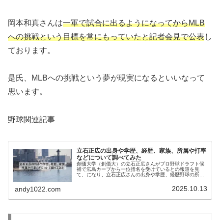
岡本和真さんは
一軍で試合に出るようになってからMLB
への挑戦という目標を常にもっていたと記者会見で公表
し
ております。
是氏、MLBへの挑戦という夢が現実になるといいなって
思います。
野球関連記事
立石正広の出身や学歴、経歴、家族、所属や打率
などについて調べてみた
創価大学（創価大）の立石正広さんがプロ野球ドラフト候
補で広島カープから一位指名を受けているとの報道を見
て、になり、立石正広さんの出身や学歴、経歴野球の所属
や現在の打率などについて調べてみた立石正広さんのプロ
フィール（出身）氏名：立石正広（た...
2025.10.13
andy1022.com