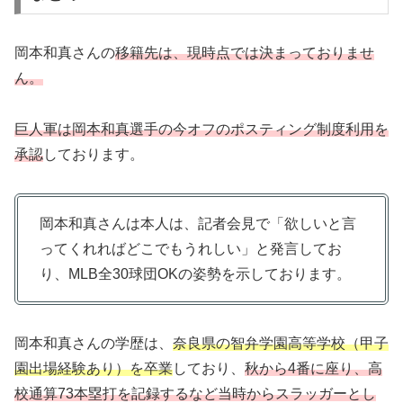
岡本和真さんの
移籍先は、現時点では決まっておりませ
ん。
巨人軍は岡本和真選手の今オフのポスティング制度利用を
承認
しております。
岡本和真さんは本人は、記者会見で「欲しいと言
ってくれればどこでもうれしい」と発言してお
り、MLB全30球団OKの姿勢を示しております。
岡本和真さんの学歴は、
奈良県の智弁学園高等学校（甲子
園出場経験あり）を卒業
しており、
秋から4番に座り、高
校通算73本塁打を記録するなど当時からスラッガーとし