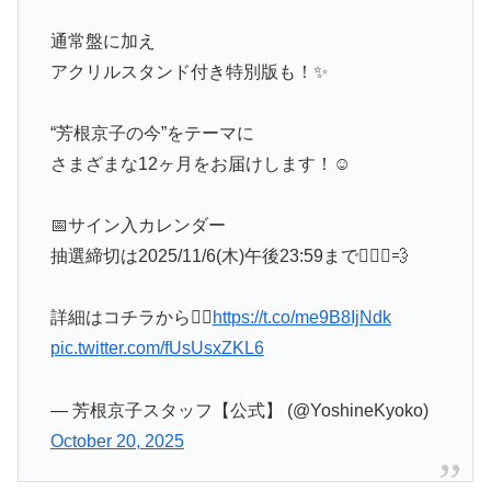
通常盤に加え
アクリルスタンド付き特別版も！✨
“芳根京子の今”をテーマに
さまざまな12ヶ月をお届けします！☺️
📅サイン入カレンダー
抽選締切は2025/11/6(木)午後23:59まで🏃🏻‍♀️💨
詳細はコチラから👇🏻
https://t.co/me9B8IjNdk
pic.twitter.com/fUsUsxZKL6
— 芳根京子スタッフ【公式】 (@YoshineKyoko)
October 20, 2025