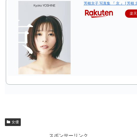
芳根京子 写真集 『 京 』 [ 芳根 京
楽
女優
スポンサーリンク