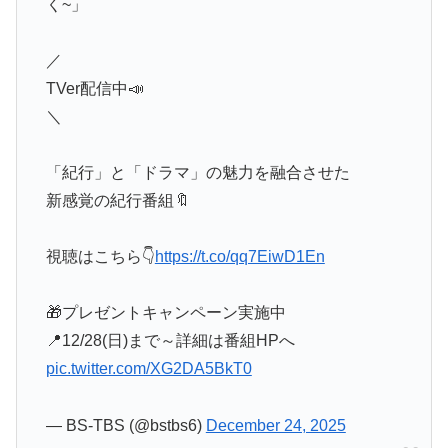
く~」
／
TVer配信中📣
＼
「紀行」と「ドラマ」の魅力を融合させた
新感覚の紀行番組🔖
視聴はこちら👇
https://t.co/qq7EiwD1En
🎁プレゼントキャンペーン実施中
📍12/28(日)まで～詳細は番組HPへ
pic.twitter.com/XG2DA5BkT0
— BS-TBS (@bstbs6)
December 24, 2025