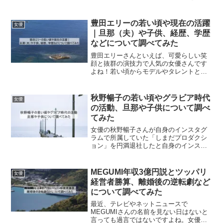
し、その前向きな子育ての姿勢が大きな
反響を呼んでおり、あさイチ出演でさら
に人気が出てきそうなきがします。本記
豊田エリーの若い頃や現在の活躍
女優
事では、星野真里さん...
｜旦那（夫）や子供、経歴、学歴
などについて調べてみた
豊田エリーさんといえば、可愛らしい笑
顔と抜群の演技力で人気の女優さんです
よね！若い頃からモデルやタレントとし
て活躍されていますが、最近はどんな活
動をしているのでしょうか？今回は、豊
田エリーさんの若い頃や現在の活躍、旦
秋野暢子の若い頃やグラビア時代
女優
那様である柳楽優弥さんや...
の活動、旦那や子供について調べ
てみた
女優の秋野暢子さんが自身のインスタグ
ラムで所属していた「しまだプロダクシ
ョン」を円満退社したと自身のインスタ
グラムで発表、独立や新ブランドの発表
などを含め調べてみました。秋野暢子さ
んのプロフィール本名 秋野暢子生
MEGUMI年収3億円説とツッパリ
女優
年月日 1957年1月1...
経営者勝算、離婚後の逆転劇など
について調べてみた
最近、テレビやネットニュースで
MEGUMIさんの名前を見ない日はないと
言っても過言ではないですよね。女優と