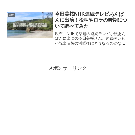
しての活躍はもちろん、Netflixとのプロ
デューサー契約など、その活動の幅は広
がるばかりです。そんな中、まことしや
今田美桜NHK連続テレビあんぱ
女優
かに囁かれているの...
んに出演！役柄やロケの時期につ
いて調べてみた
現在、NHKで話題の連続テレビ小説あん
ぱんに出演の今田美桜さん。連続テレビ
小説出演後の活躍後はどうなるのかなぁ
って気になりますね。役柄や毎日放送さ
れますのでロケの時期なんかについて調
べてみました。今田美桜とは今田 美桜
（いまだ みお）生年月...
スポンサーリンク