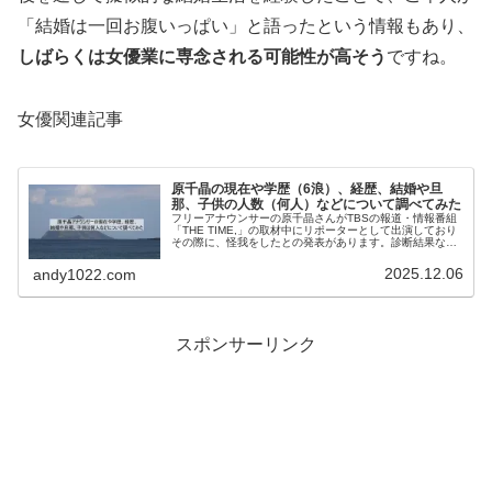
「結婚は一回お腹いっぱい」と語ったという情報もあり、
しばらくは女優業に専念される可能性が高そう
ですね。
女優関連記事
原千晶の現在や学歴（6浪）、経歴、結婚や旦
那、子供の人数（何人）などについて調べてみた
フリーアナウンサーの原千晶さんがTBSの報道・情報番組
「THE TIME,」の取材中にリポーターとして出演しており
その際に、怪我をしたとの発表があります。診断結果なの
ですが。「左脛骨高原骨折」。全治3カ月で手術は行わず
自然治療を行うことにな...
2025.12.06
andy1022.com
スポンサーリンク