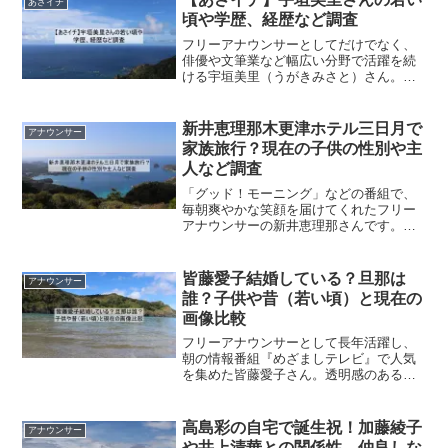
あさイチ
友佳さんの夫やJALと...
頃や学歴、経歴など調査
フリーアナウンサーとしてだけでなく、
俳優や文筆業など幅広い分野で活躍を続
ける宇垣美里（うがきみさと）さん。あ
さイチに登場しました。端正なルックス
と、一本筋の通った力強い言葉に惹かれ
る方も多いのではないでしょうか。今回
新井恵理那木更津ホテル三日月で
アナウンサー
は、そんな宇垣美里さんの...
家族旅行？現在の子供の性別や主
人など調査
「グッド！モーニング」などの番組で、
毎朝爽やかな笑顔を届けてくれたフリー
アナウンサーの新井恵理那さんです。最
近はご結婚や出産を経て、すっかり優し
いママの顔も見せてくれていますよね。
そんな新井さんですが、ネット上では
皆藤愛子結婚している？旦那は
アナウンサー
「ホテル三日月に家族旅行...
誰？子供や昔（若い頃）と現在の
画像比較
フリーアナウンサーとして長年活躍し、
朝の情報番組『めざましテレビ』で人気
を集めた皆藤愛子さん。透明感のあるル
ックスと親しみやすい雰囲気で、多くの
ファンから支持され続けています。そん
な皆藤愛子さんについてネットでは、
高島彩の自宅で誕生祝！加藤綾子
アナウンサー
「結婚しているの？」「旦那...
や井上清華との関係性、仲良しな