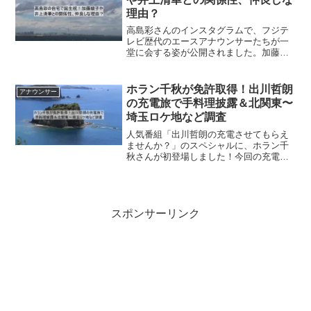
理由？
高島彩さんのインスタグラムで、フジテ
レビ歴代のエースアナウンサーたちが一
堂に会する姿が公開されました。加藤綾
子さんと井上清華さんの誕生日をお祝い
したとのことで、その豪華すぎる顔ぶれ
に注目が集まっています。加藤さんと井
ホラン千秋が免許取得！出川哲朗
アナウンサー
上さんは偶然にも同じ誕生...
の充電旅で手料理披露＆北関東〜
埼玉ロケ地など調査
人気番組「出川哲朗の充電させてもらえ
ませんか？」のスペシャルに、ホラン千
秋さんが初登場しました！今回の充電旅
は、群馬県の名湯・草津温泉から埼玉県
へと向かう北関東パワスポ温泉街道を巡
る豪華な内容です。なんとホラン千秋さ
んは、このロケのためにわ...
スポンサーリンク