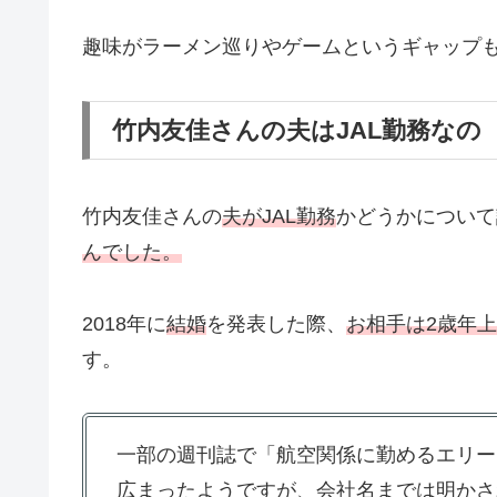
趣味がラーメン巡りやゲームというギャップ
竹内友佳さんの夫はJAL勤務なの
竹内友佳さんの
夫がJAL勤務
かどうかについて
んでした。
2018年に
結婚
を発表した際、
お相手は2歳年
す。
一部の週刊誌で「航空関係に勤めるエリー
広まったようですが、会社名までは明かさ