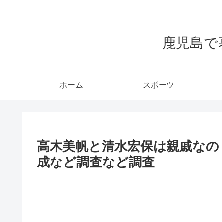
鹿児島で
ホーム
スポーツ
高木美帆と清水宏保は親戚なの
成など調査など調査