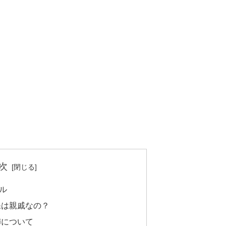
次
ル
保は親戚なの？
姉について