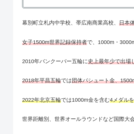
幕別町立札内中学校、帯広南商業高校、
日本
女子1500m世界記録保持者
で、1000m・30
2010年バンクーバー五輪に
史上最年少で出場
2018年平昌五輪
では
団体パシュート金、1500
2022年北京五輪
では1000m金を含む
4メダル
世界距離別、世界オールラウンドなど国際大