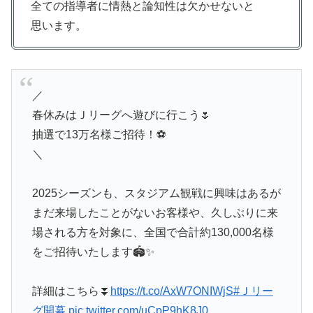
全ての指導者に情熱と論知性は欠かせないと
思います。
／
春休みはＪリーグへ遊びに行こう🌷
抽選で13万名様ご招待！⚽️
＼
2025シーズンも、スタジアム観戦に興味はあるが
まだ来場したことがないお客様や、久しぶりに来
場される方を対象に、全国で合計約130,000名様
をご招待いたします🏟️✨
詳細はこちら⏬
https://t.co/AxW7ONIWjS
#Ｊリー
グ開幕
pic.twitter.com/uCpP9hK8J0