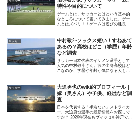
サッカー
ともいえる若い頃（昔）や現...
特性や目的について
ゲームとは、サッカーとはという基本的
なところについて書いてみました。ゲー
ムとはズバリ！！ゲームは遊びの延長で
す。ゲームは、決められたルールの下で
相手と競うことで勝敗がつき、結果が出
ます。勝利するために知恵や力を最大限
中村敬斗ソックス短い！すねあて
サッカー
発揮することが求められま...
あるの？高校はどこ（学歴）年齢
など調査
サッカー日本代表のイケメン選手として
人気の中村敬斗さん。彼の出身高校はど
こなのか、学歴や年齢が気になる人も多
いはずです。また、試合中のソックスが
なぜ短いのか、すねあては本当に入って
いるのかといった疑問もよく耳にしま
大迫勇也のwiki的プロフィール｜
サッカー
す。今回は、中村敬斗選手の...
嫁（奥さん）や子供、経歴など調
査
日本を代表する「半端ない」ストライカ
ー、大迫勇也選手の最新情報をお探しで
すか？ 2026年現在もヴィッセル神戸で背
番号10を背負い、年俸2億7,000万円とい
うクラブ最高評価でチームを牽引してい
ます。 私生活では、2026年5月にモデル
の妻...