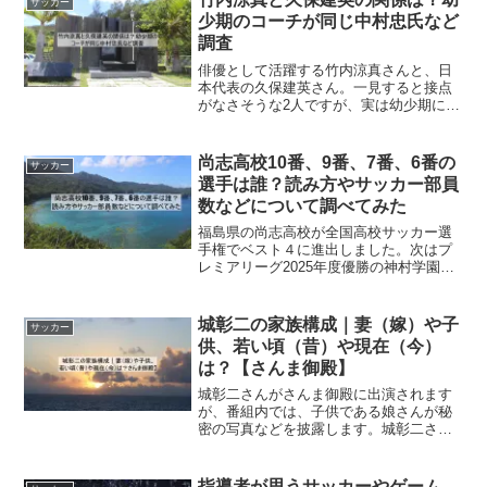
サッカー
少期のコーチが同じ中村忠氏など
調査
俳優として活躍する竹内涼真さんと、日
本代表の久保建英さん。一見すると接点
がなさそうな2人ですが、実は幼少期に意
外な共通点があることが話題になってい
ます。それが、2人とも幼い頃に同じサッ
カーコーチから指導を受けていたという
尚志高校10番、9番、7番、6番の
サッカー
事実です。この記事で...
選手は誰？読み方やサッカー部員
数などについて調べてみた
福島県の尚志高校が全国高校サッカー選
手権でベスト４に進出しました。次はプ
レミアリーグ2025年度優勝の神村学園で
す。事実上の決勝戦といっても過言では
ない試合です。神村学園の超攻撃的サッ
カーとボールとられたら5秒で奪うという
城彰二の家族構成｜妻（嫁）や子
サッカー
理論をどう崩すか見...
供、若い頃（昔）や現在（今）
は？【さんま御殿】
城彰二さんがさんま御殿に出演されます
が、番組内では、子供である娘さんが秘
密の写真などを披露します。城彰二さん
の家族構成気になります。さらには妻
（嫁）や子供さんについても何人いるの
か疑問に思いました。そして、イケメン
指導者が思うサッカーやゲーム、