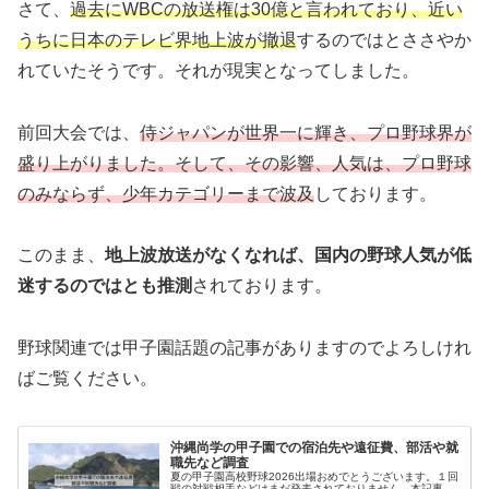
さて、
過去にWBCの放送権は30億と言われており、近い
うちに日本のテレビ界地上波が撤退
するのではとささやか
れていたそうです。それが現実となってしました。
前回大会では、
侍ジャパンが世界一に輝き、プロ野球界が
盛り上がりました。そして、その影響、人気は、プロ野球
のみならず、少年カテゴリーまで波及
しております。
このまま、
地上波放送がなくなれば、国内の野球人気が低
迷するのではとも推測
されております。
野球関連では甲子園話題の記事がありますのでよろしけれ
ばご覧ください。
沖縄尚学の甲子園での宿泊先や遠征費、部活や就
職先など調査
夏の甲子園高校野球2026出場おめでとうございます。１回
戦の対戦相手などはまだ発表されておりません。本記事