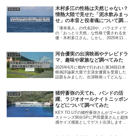
莉の旦那や年収、服のブランドや髪型、
顔立ちについて調べてみました。松井愛
木村多江の性格は天然じゃない？
トレンド
莉のプロフィール氏名：松...
情熱大陸で見せた「泥水飲みまっ
せ」の本音と役者魂について調べ
てみた
「薄幸美人」の代名詞や、バラエティで
の「おっとり天然」な性格で愛される女
優・木村多江さん。しかし、2025年11月
30日放送の『情熱大陸』で見せた姿は、
そんな世間のイメージを大きく覆す衝撃
的なものでした。予告で放った「泥水飲
河合優実の出演映画やテレビドラ
トレンド
みまっせ」という...
マ、趣味や家族など調べてみた
2025年6月に都内で行われた第34回日本
映画評論家大賞で主演女優賞を受賞した
話題をみました。出演映画ってどんなの
があるんだろうか、テレビドラマも気に
なります。主演女優賞を受賞するくらい
ですから、趣味も演劇かのか、また、幼
猪狩蒼弥の天てれ、バンドの活
トレンド
少期など家族環境も...
躍、ラジオオールナイトニッポン
などについて調べてみた
KEY TO LITの猪狩蒼弥さんがゴールデン
ストーンズ90分SPに芦田愛菜さんと超快
感サイズ感覚としてゲスト出演します。
そして、マツケンリベンジもしておりま
す。身近なモノのサイズ感覚で統計的に