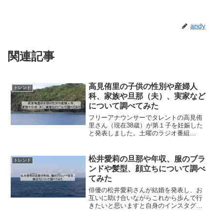
andy
関連記事
高見侑里の子供の性別や産婦人
トレンド
科、家族や旦那（夫）、実家など
について調べてみた
フリーアナウンサーでタレントの高見侑
里さん（現在38歳）が第１子を妊娠した
と発表しました。土曜のラジオ番組
SPORTS BEAT supported byTOYOTAに
藤木直人さんと出演しており、妊娠した
ことが話題となっております。そし
松井愛莉の旦那や年収、服のブラ
トレンド
て、...
ンドや髪型、顔立ちについて調べ
てみた
俳優の松井愛莉さんが結婚を発表し、お
互いに助け合いながらこれから歩んで行
きたいと思いますと自身のインスタグラ
ムで公表しております。そこで、松井愛