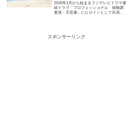
2026年1月から始まるフジテレビドラマ連
続ドラマ「プロフェッショナル 保険調
査員・天音連」にヒロインとして出演し
ます。過去にや写真集などを出版してお
り、その度に目黒蓮さん（Snow Man）と
の関係やハワイでの生活などが若干では
ありますが...
スポンサーリンク