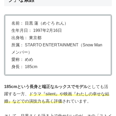
名前： 目黒 蓮（めぐろ れん）
生年月日： 1997年2月16日
出身地： 東京都
所属： STARTO ENTERTAINMENT（Snow Man
メンバー）
愛称： めめ
身長： 185cm
185cmという長身と端正なルックスでモデル
としても活
躍する一方、
ドラマ『silent』や映画『わたしの幸せな結
婚』などでの演技力も高く評価
されています。
そして、目黒さんを語る上で外せないのが、その
「ストイ