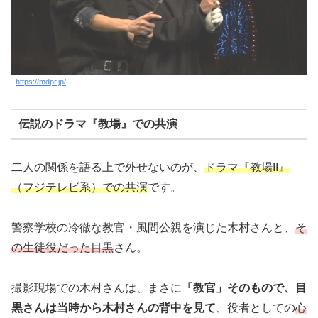
https://mdpr.jp/
伝説のドラマ『教場』での共演
二人の関係を語る上で外せないのが、
ドラマ『教場II』
（フジテレビ系）での共演
です。
警察学校の冷徹な教官・風間公親を演じた木村さんと、
そ
の生徒役だった目黒
さん。
撮影現場での木村さんは、まさに
「教官」そのもので、目
黒さんは当時から木村さんの背中を見て
、役者としての
心