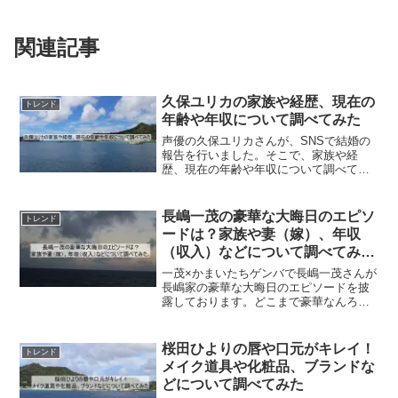
関連記事
久保ユリカの家族や経歴、現在の
トレンド
年齢や年収について調べてみた
声優の久保ユリカさんが、SNSで結婚の
報告を行いました。そこで、家族や経
歴、現在の年齢や年収について調べてみ
ました。久保ユリカさんのプロフィール
本名 久保由利香（くぼゆりか）出身
地 奈良県生年月日 1989年5月19日
長嶋一茂の豪華な大晦日のエピソ
トレンド
（2025年6月現在3...
ードは？家族や妻（嫁）、年収
（収入）などについて調べてみ
た。
一茂×かまいたちゲンバで長嶋一茂さんが
長嶋家の豪華な大晦日のエピソードを披
露しております。どこまで豪華なんろう
と気になり、長嶋一茂さんの豪華な大晦
日のエピソードや長嶋一茂さんの家族や
妻（嫁）、収入や現在の年収について調
桜田ひよりの唇や口元がキレイ！
トレンド
べてみました。長嶋一茂...
メイク道具や化粧品、ブランドな
どについて調べてみた