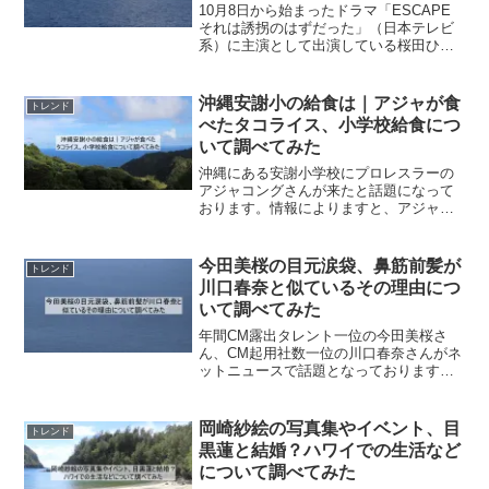
10月8日から始まったドラマ「ESCAPE
それは誘拐のはずだった」（日本テレビ
系）に主演として出演している桜田ひか
りさんですが、その出演してる姿を見た
視聴者からその肌や唇がキレイ、すごい
透明感とのコメントがあり話題となって
沖縄安謝小の給食は｜アジャが食
トレンド
おります。そこで...
べたタコライス、小学校給食につ
いて調べてみた
沖縄にある安謝小学校にプロレスラーの
アジャコングさんが来たと話題になって
おります。情報によりますと、アジャコ
ングさんは、安謝小学校では、講演会や
生徒の皆様と給食を食べたり、体育館で
特別試合を行い、生徒の皆様を盛り上げ
今田美桜の目元涙袋、鼻筋前髪が
トレンド
たそうです。公表されてい...
川口春奈と似ているその理由につ
いて調べてみた
年間CM露出タレント一位の今田美桜さ
ん、CM起用社数一位の川口春奈さんがネ
ットニュースで話題となっております。
私の私見ですが、写真をみたところ似て
いるのではということに疑問を抱きまし
た。一重まぶたと二重まぶたはあきらか
岡崎紗絵の写真集やイベント、目
トレンド
に違いがあり似ていると...
黒蓮と結婚？ハワイでの生活など
について調べてみた