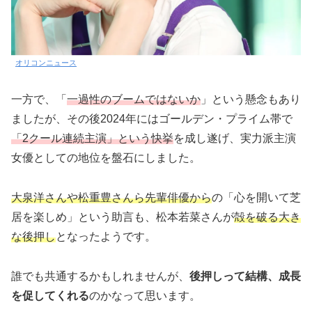
オリコンニュース
一方で、「
一過性のブームではないか
」という懸念もあり
ましたが、その後2024年にはゴールデン・プライム帯で
「2クール連続主演」という快挙
を成し遂げ、実力派主演
女優としての地位を盤石にしました。
大泉洋さんや松重豊さんら先輩俳優から
の「心を開いて芝
居を楽しめ」という助言も、松本若菜さんが
殻を破る大き
な後押し
となったようです。
誰でも共通するかもしれませんが、
後押しって結構、成長
を促してくれる
のかなって思います。