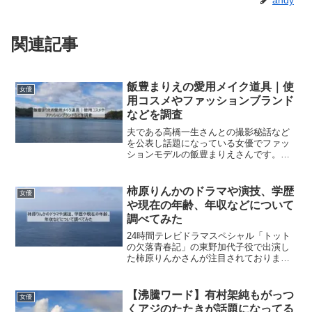
andy
関連記事
飯豊まりえの愛用メイク道具｜使
女優
用コスメやファッションブランド
などを調査
夫である高橋一生さんとの撮影秘話など
を公表し話題になっている女優でファッ
ションモデルの飯豊まりえさんです。飯
豊まりえさんの愛用メイク道具やコス
メ、ファッションブランドについて気に
なっている方も多いのではないでしょう
柿原りんかのドラマや演技、学歴
女優
か。今回は、女優やモデルと...
や現在の年齢、年収などについて
調べてみた
24時間テレビドラマスペシャル「トット
の欠落青春記」の東野加代子役で出演し
た柿原りんかさんが注目されておりま
す。そんな柿原りんかさんのドラマや演
技、学歴や現在の年齢、年収などについ
て調べてみました。柿原りんかさんのプ
【沸騰ワード】有村架純もがっつ
女優
ロフィール本名：柿原りん...
くアジのたたきが話題になってる