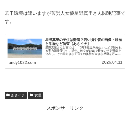
若干環境は違いますが苦労人女優星野真里さん関連記事で
す。
星野真里の子供は難病？若い頃や昔の画像・経歴
と学歴など調査【あさイチ】
星野真里さんと言えば、「3年B組金八先生」などで知られ
る実力派俳優です。近年、彼女がSNSで長女の指定難病を
公表し、その前向きな子育ての姿勢が大きな反響を呼んで
おり、あさイチ出演でさらに人気が出てきそうなきがしま
す。本記事では、星野真里さん...
2026.04.11
andy1022.com
あさイチ
女優
スポンサーリンク