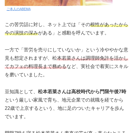
ご本人のABEMA
この苦労話に対し、ネット上では「その
根性があったから
今の演技の深み
がある」と感動を呼んでいます。
一方で「苦労を売りにしていないか」という冷ややかな意
見も想定されますが、松
本若菜さんは調理師免許を活かし
てカフェの料理長まで務める
など、実社会で着実にスキル
を磨いていました。
豆知識として、
松本若菜さんは高校時代から門限午後7時
という厳しい家風で育ち、地元企業での就職を経てから
22歳で上京するという、地に足のついたキャリアを歩ん
でいます。