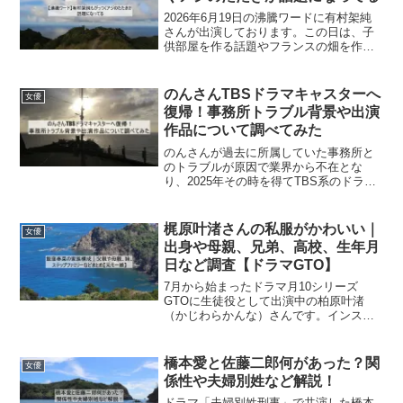
2026年6月19日の沸騰ワードに有村架純
さんが出演しております。この日は、子
供部屋を作る話題やフランスの畑を作る
話題と異色の話題が続出しております。
そして、山本浩司さんと関太さんが出演
しております。どうぢゃら志摩さん特性
のんさんTBSドラマキャスターへ
女優
のようです。今回は...
復帰！事務所トラブル背景や出演
作品について調べてみた
のんさんが過去に所属していた事務所と
のトラブルが原因で業界から不在とな
り、2025年その時を得てTBS系のドラマ
であるキャスターへ出演が決定した。現
在は独立し事務所を設立、トラブルの原
因は公正取引委員会による独占禁止法違
梶原叶渚さんの私服がかわいい｜
女優
反や独立が背景にある...
出身や母親、兄弟、高校、生年月
日など調査【ドラマGTO】
7月から始まったドラマ月10シリーズ
GTOに生徒役として出演中の柏原叶渚
（かじわらかんな）さんです。インスタ
などのSNSを見ると私服がかわいいと話
題になっております。そこで今回は、梶
原叶渚さんの私服がかわいい理由や出
橋本愛と佐藤二郎何があった？関
女優
身、家族構成（母親、父親...
係性や夫婦別姓など解説！
ドラマ「夫婦別姓刑事」で共演した橋本