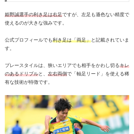
姫野誠選手の利き足は右足
ですが、左足も遜色ない精度で
使えるのが大きな強みです。
公式プロフィールでも
利き足は「両足」
と記載されていま
す。
プレースタイルは、狭いエリアでも相手をかわし切る
キレ
のあるドリブル
と、
左右両側
で「軸足リード」を使える稀
有な技術が特徴です。