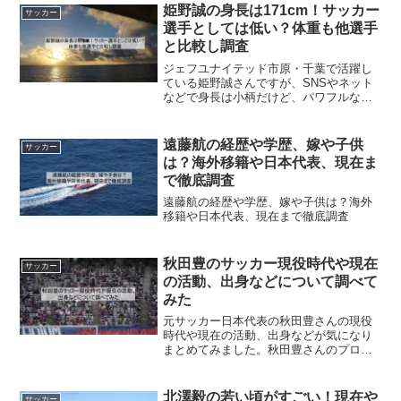
姫野誠の身長は171cm！サッカー
サッカー
選手としては低い？体重も他選手
と比較し調査
ジェフユナイテッド市原・千葉で活躍し
ている姫野誠さんですが、SNSやネット
などで身長は小柄だけど、パワフルなプ
レーでファンを魅了しているっていう噂
があります。本当にサッカー選手として
は身長は低い方なのだろうか、疑問に思
遠藤航の経歴や学歴、嫁や子供
サッカー
って、体重なども含めて...
は？海外移籍や日本代表、現在ま
で徹底調査
遠藤航の経歴や学歴、嫁や子供は？海外
移籍や日本代表、現在まで徹底調査
秋田豊のサッカー現役時代や現在
サッカー
の活動、出身などについて調べて
みた
元サッカー日本代表の秋田豊さんの現役
時代や現在の活動、出身などが気になり
まとめてみました。秋田豊さんのプロフ
ィール氏名 秋田豊（あきたゆたか）生
年月日 1970年8月6日（55歳）※2025年
6月出身地 愛知県名古屋市職業 元プロ
北澤毅の若い頃がすごい！現在や
サッカー