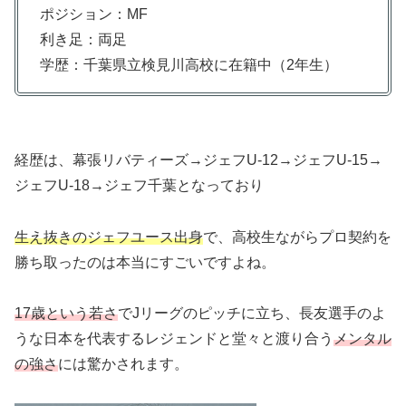
ポジション：MF
利き足：両足
学歴：千葉県立検見川高校に在籍中（2年生）
経歴は、幕張リバティーズ→ジェフU-12→ジェフU-15→
ジェフU-18→ジェフ千葉となっており
生え抜きのジェフユース出身
で、高校生ながらプロ契約を
勝ち取ったのは本当にすごいですよね。
17歳という若さ
でJリーグのピッチに立ち、長友選手のよ
うな日本を代表するレジェンドと堂々と渡り合う
メンタル
の強さ
には驚かされます。