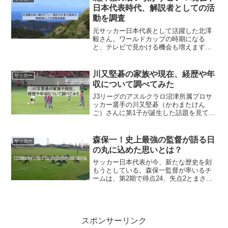
サッカー選...
日本代表時代、解説者としての活
動を調査
元サッカー日本代表として活躍した北澤
毅さん。ワールドカップの時期になる
と、テレビで見かける機会も増えますよ
ね。「現在は何をしているの？」「現役
時代はどれくらいすごかったの？」この
記事では、北澤毅さんのプロフィールか
川又堅碁の家族や現在、経歴や年
サッカー
ら若い頃の活躍、日本代表時...
収について調べてみた
J3リーグのアスルクラロ沼津所属プロサ
ッカー選手の川又堅碁（かわまたけん
ご）さんに第1子が誕生した話題を見て、
家族や現在、経歴や年収について調べて
みました。川又堅碁のプロフィール氏
名：川又堅碁（かわまたけんご）1989年
森保一！史上最強の監督が語る日
サッカー
10月14日生まれ愛...
の丸に込めた思いとは？
サッカー日本代表が今、新たな歴史を刻
もうとしている。森保一監督が率いるチ
ームは、第2期で得点24、失点2とまさに
「史上最強」と称されております、多く
のファンの期待を一身に背負っている。
彼らがピッチに立つとき、胸に掲げる日
の丸にはどんな思いが...
スポンサーリンク