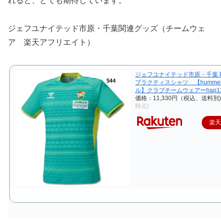
れると、とても期待しています。
ジェフユナイテッド市原・千葉関連グッズ（チームウェ
ア 楽天アフリエイト）
ジェフユナイテッド市原・千葉 P
プラクティスシャツ 【humme
ル】クラブチームウェアーhap123
価格：11,330円（税込、送料別)
時点)
楽