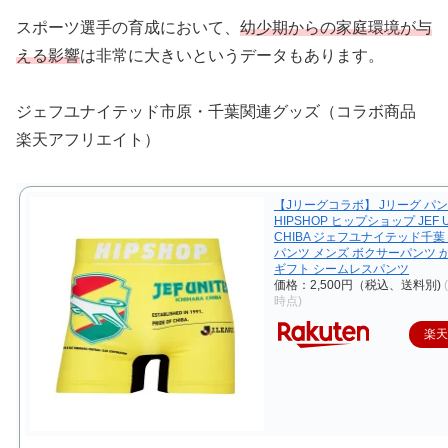
スポーツ選手の育成において、
幼少期からの家庭環境が与
える影響
は非常に大きいというデータもあります。
ジェフユナイテッド市原・千葉関連グッズ（コラボ商品
楽天アフリエイト）
【Jリーグコラボ】 Jリーグ パ
HIPSHOP ヒップショップ JEF U
CHIBA ジェフユナイテッド千葉
パンツ メンズ ボクサーパンツ 
ギフト シームレスパンツ
価格：2,500円（税込、送料別)
時点)
楽