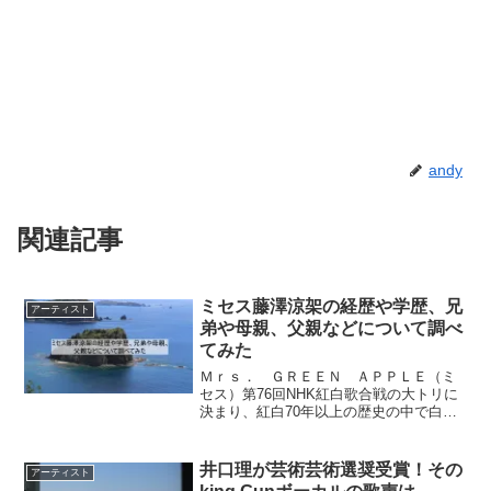
andy
関連記事
ミセス藤澤涼架の経歴や学歴、兄
アーティスト
弟や母親、父親などについて調べ
てみた
Ｍｒｓ． ＧＲＥＥＮ ＡＰＰＬＥ（ミ
セス）第76回NHK紅白歌合戦の大トリに
決まり、紅白70年以上の歴史の中で白組
のロックバンドが大トリを務めるのは初
の快挙と話題になっております。紅白で
は、GOOD DAYを歌唱することがすで
井口理が芸術芸術選奨受賞！その
アーティスト
に発表されてお...