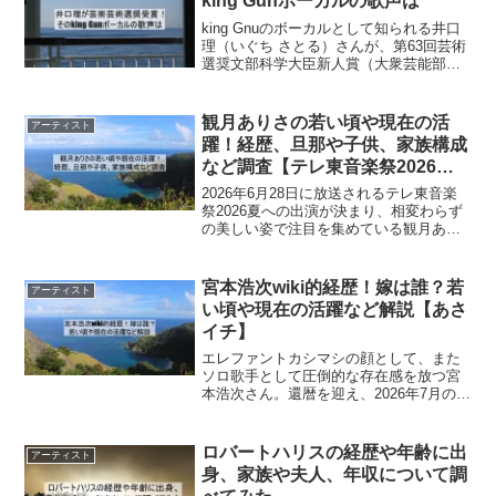
king Gunボーカルの歌声は
king Gnuのボーカルとして知られる井口
理（いぐち さとる）さんが、第63回芸術
選奨文部科学大臣新人賞（大衆芸能部
門）を受賞しました。唯一無二の歌声を
持つ彼の表現力は、ポップス界において
他に類を見ません。本記事では、井口理
観月ありさの若い頃や現在の活
アーティスト
さんの歌手活動...
躍！経歴、旦那や子供、家族構成
など調査【テレ東音楽祭2026
夏】
2026年6月28日に放送されるテレ東音楽
祭2026夏への出演が決まり、相変わらず
の美しい姿で注目を集めている観月あり
ささん。49歳になった現在でも、信じら
れないほどのプロポーションを保ってい
ますよね。今回は、そんな彼女の華やか
宮本浩次wiki的経歴！嫁は誰？若
アーティスト
な経歴や若い...
い頃や現在の活躍など解説【あさ
イチ】
エレファントカシマシの顔として、また
ソロ歌手として圧倒的な存在感を放つ宮
本浩次さん。還暦を迎え、2026年7月の
『あさイチ』出演でも大きな話題となっ
ています。彼の唯一無二の歌声や破天荒
な振る舞いに、目が離せないファンも多
ロバートハリスの経歴や年齢に出
アーティスト
いはず。「ミヤジ」の...
身、家族や夫人、年収について調