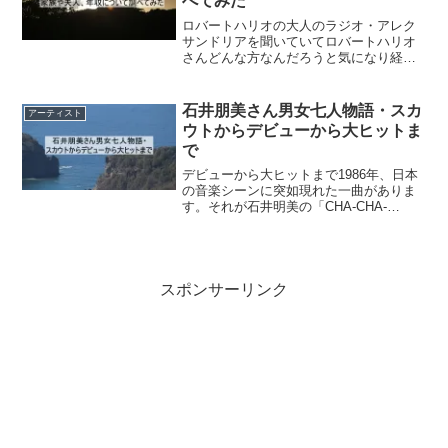
べてみた
ロバートハリオの大人のラジオ・アレク
サンドリアを聞いていてロバートハリオ
さんどんな方なんだろうと気になり経歴
や出身、家族や夫人、年収などについて
調べてみました。ロバートハリオのプロ
フィール芸名：ロバート・ハリス日本
石井朋美さん男女七人物語・スカ
アーティスト
名：平柳進（ひらやなぎすす...
ウトからデビューから大ヒットま
で
デビューから大ヒットまで1986年、日本
の音楽シーンに突如現れた一曲がありま
す。それが石井明美の「CHA-CHA-
CHA」だぁー。当時、美容師として働い
ていた彼女は六本木でスカウトされわず
か4か月でデビューを果たした。この経歴
だけでも十分に...
スポンサーリンク